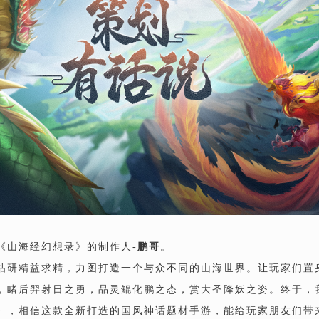
《山海经幻想录》的制作人-
鹏哥
。
钻研精益求精，力图打造一个与众不同的山海世界。让玩家们置
，睹后羿射日之勇，品灵鲲化鹏之态，赏大圣降妖之姿。终于，
》，相信这款全新打造的国风神话题材手游，能给玩家朋友们带