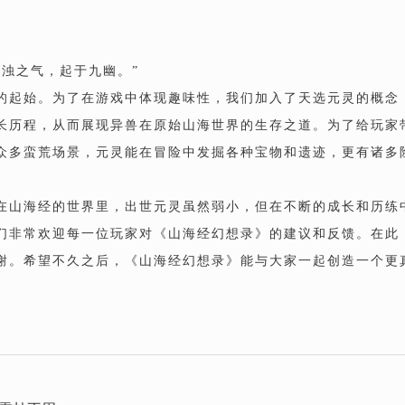
污浊之气，起于九幽。”
的起始。为了在游戏中体现趣味性，我们加入了天选元灵的概念
长历程，从而展现异兽在原始山海世界的生存之道。为了给玩家
众多蛮荒场景，元灵能在冒险中发掘各种宝物和遗迹，更有诸多
，在山海经的世界里，出世元灵虽然弱小，但在不断的成长和历练
们非常欢迎每一位玩家对《山海经幻想录》的建议和反馈。在此
谢。希望不久之后，《山海经幻想录》能与大家一起创造一个更