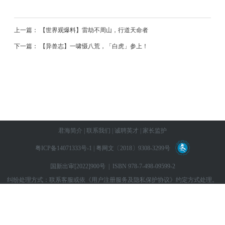
上一篇： 【世界观爆料】雷劫不周山，行道天命者
下一篇： 【异兽志】一啸慑八荒，「白虎」参上！
君海简介
|
联系我们
|
诚聘英才
|
家长监护
粤ICP备14071333号-1
|
粤网文〔2018〕9308-3299号
国新出审[2022]900号 | ISBN 978-7-498-09599-2
纠纷处理方式：联系客服或依
《用户注册服务及隐私保护协议》
约定方式处理。