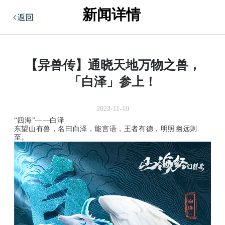
新闻详情

【异兽传】通晓天地万物之兽，
「白泽」参上！
2022-11-10
“四海”——白泽
东望山有兽，名曰白泽，能言语，王者有德，明照幽远则
至。